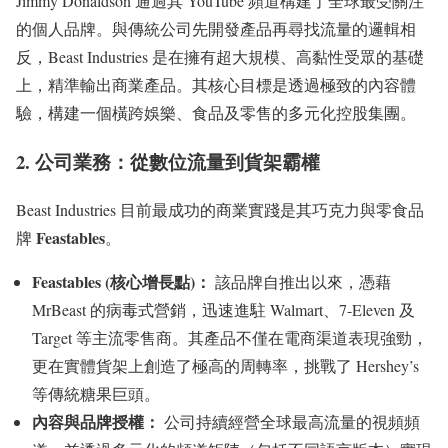
Jimmy Donaldson 通過其 YouTube 頻道構建了全球最受關注
的個人品牌。與傳統公司先開發產品再尋找流量的邏輯相
反，Beast Industries 是在擁有超大規模、高黏性受眾的基礎
上，精準輸出商業產品。其核心目標是透過極致的內容體
驗，構建一個橫跨娛樂、食品及零售的多元化控股集團。
2. 公司業務：從數位流量到貨架霸權
Beast Industries 目前最成功的商業實踐是其巧克力與零食品
Feastables
牌
。
Feastables (核心增長點)：
該品牌自推出以來，憑藉
MrBeast 的病毒式營銷，迅速進駐 Walmart、7-Eleven 及
Target 等主流零售商。其產品不僅在電商渠道表現強勁，
更在實體貨架上創造了極高的周轉率，挑戰了 Hershey’s
等傳統糖果巨頭。
內容與品牌授權：
公司持續經營全球最高流量的視頻頻