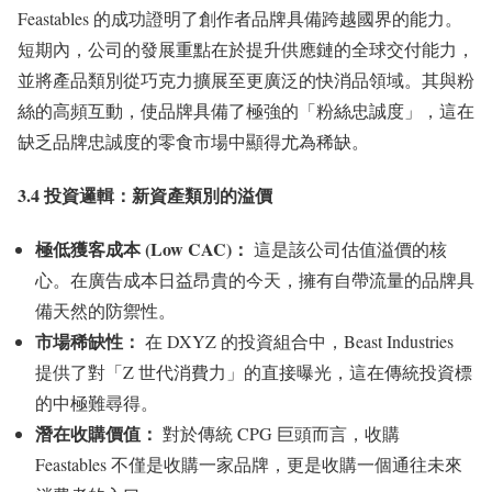
Feastables 的成功證明了創作者品牌具備跨越國界的能力。
短期內，公司的發展重點在於提升供應鏈的全球交付能力，
並將產品類別從巧克力擴展至更廣泛的快消品領域。其與粉
絲的高頻互動，使品牌具備了極強的「粉絲忠誠度」，這在
缺乏品牌忠誠度的零食市場中顯得尤為稀缺。
3.4 投資邏輯：新資產類別的溢價
極低獲客成本 (Low CAC)：
這是該公司估值溢價的核
心。在廣告成本日益昂貴的今天，擁有自帶流量的品牌具
備天然的防禦性。
市場稀缺性：
在 DXYZ 的投資組合中，Beast Industries
提供了對「Z 世代消費力」的直接曝光，這在傳統投資標
的中極難尋得。
潛在收購價值：
對於傳統 CPG 巨頭而言，收購
Feastables 不僅是收購一家品牌，更是收購一個通往未來