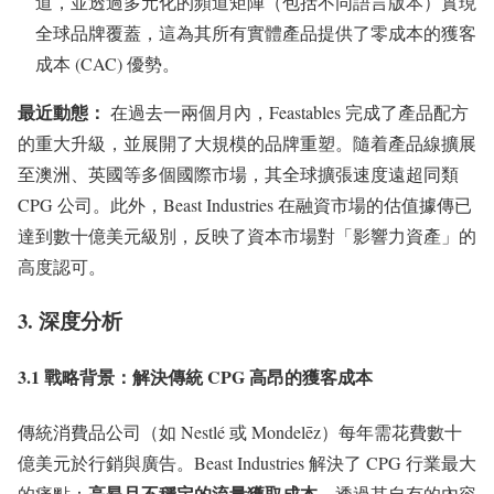
道，並透過多元化的頻道矩陣（包括不同語言版本）實現
全球品牌覆蓋，這為其所有實體產品提供了零成本的獲客
成本 (CAC) 優勢。
最近動態：
在過去一兩個月內，Feastables 完成了產品配方
的重大升級，並展開了大規模的品牌重塑。隨着產品線擴展
至澳洲、英國等多個國際市場，其全球擴張速度遠超同類
CPG 公司。此外，Beast Industries 在融資市場的估值據傳已
達到數十億美元級別，反映了資本市場對「影響力資產」的
高度認可。
3. 深度分析
3.1 戰略背景：解決傳統 CPG 高昂的獲客成本
傳統消費品公司（如 Nestlé 或 Mondelēz）每年需花費數十
億美元於行銷與廣告。Beast Industries 解決了 CPG 行業最大
高昂且不穩定的流量獲取成本
的痛點：
。透過其自有的內容