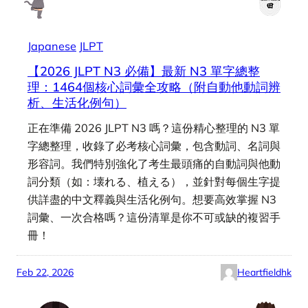
Japanese
JLPT
【2026 JLPT N3 必備】最新 N3 單字總整
理：1464個核心詞彙全攻略（附自動他動詞辨
析、生活化例句）
正在準備 2026 JLPT N3 嗎？這份精心整理的 N3 單
字總整理，收錄了必考核心詞彙，包含動詞、名詞與
形容詞。我們特別強化了考生最頭痛的自動詞與他動
詞分類（如：壊れる、植える），並針對每個生字提
供詳盡的中文釋義與生活化例句。想要高效掌握 N3
詞彙、一次合格嗎？這份清單是你不可或缺的複習手
冊！
Feb 22, 2026
Heartfieldhk