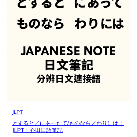
JLPT
とすると／にあったて/ものなら／わりには｜
JLPT｜心田日語筆記