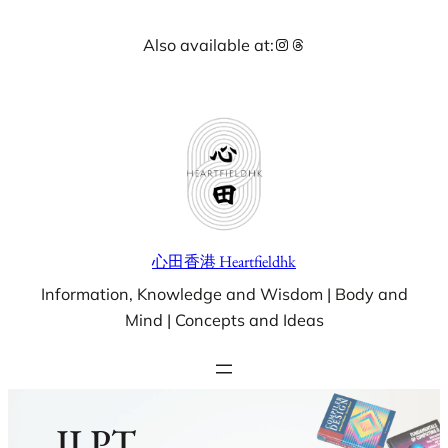
Skip
Instagram
Threads
Also available at:
to
content
心田香港 Heartfieldhk
Information, Knowledge and Wisdom | Body and
Mind | Concepts and Ideas
JLPT