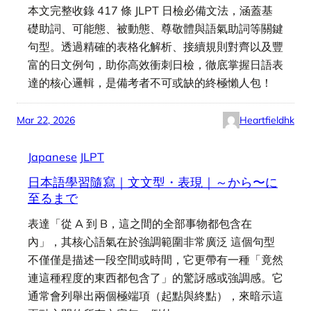
本文完整收錄 417 條 JLPT 日檢必備文法，涵蓋基
礎助詞、可能態、被動態、尊敬體與語氣助詞等關鍵
句型。透過精確的表格化解析、接續規則對齊以及豐
富的日文例句，助你高效衝刺日檢，徹底掌握日語表
達的核心邏輯，是備考者不可或缺的終極懶人包！
Mar 22, 2026
Heartfieldhk
Japanese
JLPT
日本語學習隨寫｜文文型・表現｜～から〜に
至るまで
表達「從 A 到 B，這之間的全部事物都包含在
內」，其核心語氣在於強調範圍非常廣泛 這個句型
不僅僅是描述一段空間或時間，它更帶有一種「竟然
連這種程度的東西都包含了」的驚訝感或強調感。它
通常會列舉出兩個極端項（起點與終點），來暗示這