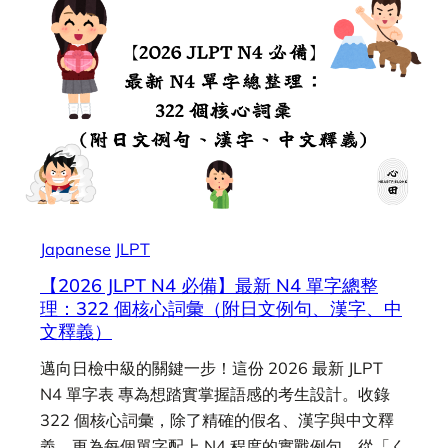
Japanese
JLPT
【2026 JLPT N4 必備】最新 N4 單字總整
理：322 個核心詞彙（附日文例句、漢字、中
文釋義）
邁向日檢中級的關鍵一步！這份 2026 最新 JLPT
N4 單字表 專為想踏實掌握語感的考生設計。收錄
322 個核心詞彙，除了精確的假名、漢字與中文釋
義，更為每個單字配上 N4 程度的實戰例句。從「く