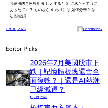
各語法的意思與用法 1. とすると 2. にあたって（に
あったて） 3. ものなら 4. わりには 如何分辨？ 語
法 關鍵詞…
Oct 18, 2025
Heartfieldhk
Editor Picks
2026年7月美國股市下
跌｜記憶體板塊還會全
面復甦？｜還是AI熱潮
已經減退？
July 19, 2026
橋接東西方資本：