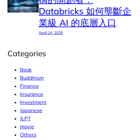
Databricks 如何壟斷企
業級 AI 的底層入口
April 24, 2026
Categories
Book
Buddhism
Finance
Insurance
Investment
Japanese
JLPT
movie
Others