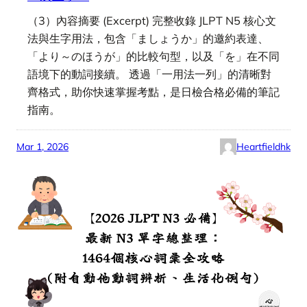
（3）內容摘要 (Excerpt) 完整收錄 JLPT N5 核心文
法與生字用法，包含「ましょうか」的邀約表達、
「より～のほうが」的比較句型，以及「を」在不同
語境下的動詞接續。 透過「一用法一列」的清晰對
齊格式，助你快速掌握考點，是日檢合格必備的筆記
指南。
Mar 1, 2026
Heartfieldhk