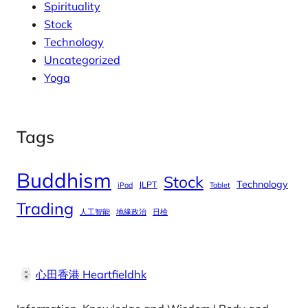
Spirituality
Stock
Technology
Uncategorized
Yoga
Tags
Buddhism
Stock
Technology
JLPT
iPad
Tablet
Trading
人工智能
地緣政治
日檢
心田香港 Heartfieldhk