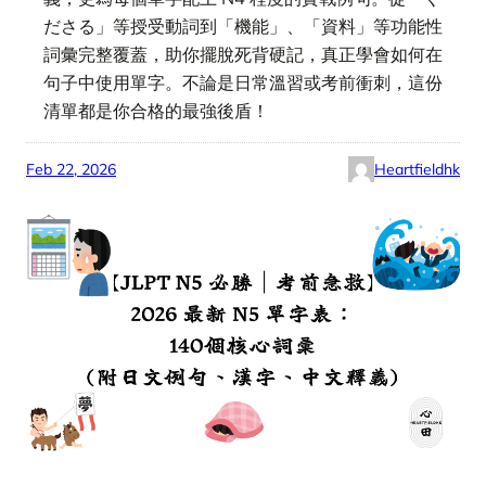
ださる」等授受動詞到「機能」、「資料」等功能性
詞彙完整覆蓋，助你擺脫死背硬記，真正學會如何在
句子中使用單字。不論是日常溫習或考前衝刺，這份
清單都是你合格的最強後盾！
Feb 22, 2026
Heartfieldhk