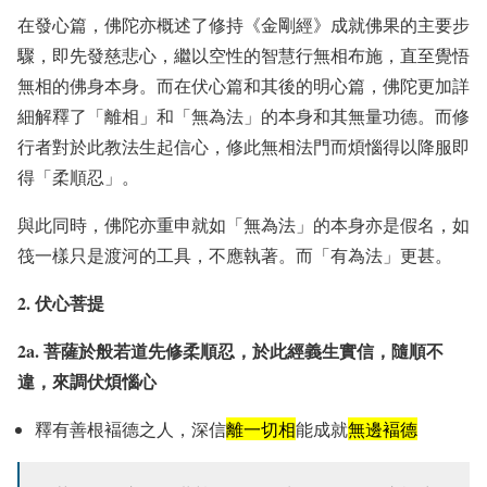
在發心篇，佛陀亦概述了修持《金剛經》成就佛果的主要步
驟，即先發慈悲心，繼以空性的智慧行無相布施，直至覺悟
無相的佛身本身。而在伏心篇和其後的明心篇，佛陀更加詳
細解釋了「離相」和「無為法」的本身和其無量功德。而修
行者對於此教法生起信心，修此無相法門而煩惱得以降服即
得「柔順忍」。
與此同時，佛陀亦重申就如「無為法」的本身亦是假名，如
筏一樣只是渡河的工具，不應執著。而「有為法」更甚。
2. 伏心菩提
2a. 菩薩於般若道先修柔順忍，於此經義生實信，隨順不
違，來調伏煩惱心
釋有善根褔德之人，深信
離一切相
能成就
無邊褔德