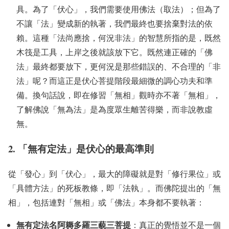
具。為了「伏心」，我們需要使用佛法（取法）；但為了
不讓「法」變成新的執著，我們最終也要捨棄對法的依
賴。這種「法尚應捨，何況非法」的智慧所指的是，既然
木筏是工具，上岸之後就該放下它。既然連正確的「佛
法」最終都要放下，更何況是那些錯誤的、不合理的「非
法」呢？而這正是伏心菩提階段最細微的調心功夫和準
備。換句話說，即在修習「無相」觀時亦不著「無相」，
了解佛說「無為法」是為度眾生離苦得樂，而非說教虛
無。
2. 「無有定法」是伏心的最高準則
從「發心」到「伏心」，最大的障礙就是對「修行果位」或
「具體方法」的死板教條，即「法執」。而佛陀提出的「無
相」，包括連對「無相」或「佛法」本身都不要執著：
無有定法名阿耨多羅三藐三菩提
：真正的覺悟並不是一個