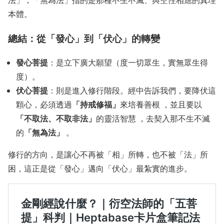
本體。
總結：從「發心」到「伏心」的轉變
發心菩提
：是立下廣大願望（度一切眾生，實無眾生得
度）。
伏心菩提
：則是進入修行階段。經中告訴我們，要降伏這
「持戒修福」
顆心，必須透過
來培養善根 ，並且要以
「不取法、不取非法」
的靈活智慧 ，去契入那不生不滅
「無為法」
的
。
修行的方向，是讓心不再被「相」所轉，也不被「法」所
困，這正是從「發心」邁向「伏心」最紮實的進步。