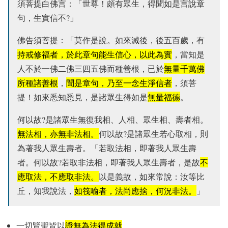
須菩提白佛言：「世尊！頗有眾生，得聞如是言說章
句，生實信不?」
佛告須菩提：「莫作是說。如來滅後，後五百歲，有
持戒修福者，於此章句能生信心，以此為實
，當知是
人不於一佛二佛三四五佛而種善根，已於
無量千萬佛
所種諸善根
，
聞是章句，乃至一念生淨信者
，須菩
提！如來悉知悉見，是諸眾生得如是
無量福德
。
何以故?是諸眾生無復我相、人相、眾生相、壽者相。
無法相，亦無非法相。
何以故?是諸眾生若心取相，則
為著我人眾生壽者。「若取法相，即著我人眾生壽
者。何以故?若取非法相，即著我人眾生壽者，是故
不
應取法，不應取非法。
以是義故，如來常說：汝等比
丘，知我說法，
如筏喻者，法尚應捨，何況非法。
」
一切賢聖皆以
證無為法得成就