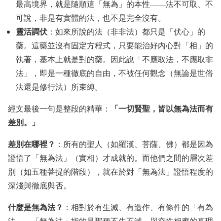
最高境界，就是隨順這「無為」的本性——法不可取、不
可說，非是有實體的法，也不是完全沒有。
靈活調伏
：如來所說的法（非非法）都只是「伏心」的
藥。這藥並沒有固定方程式，只要能治好內心對「相」的
執著，基本上就是對的藥。因此說「不應取法，不應取非
法」，即是一種徹底的自由，不被任何觀念（無論是世俗
法還是修行法）所束縛。
「一切賢聖，皆以無為法而有
經文最後一句是整段的精華：
差別。」
差別在哪裡？
：所有的聖人（如羅漢、菩薩、佛）都是因為
證悟了「無為法」（實相）才成就的。而他們之間的層次差
別（如五種菩提的階段），就在於對「無為法」證悟程度的
深淺與徹底與否。
什麼是無為法？
：相對於有生滅、有造作、有條件的「有為
法」，「無為法」指的是那種不生不滅、與空性相應的真理