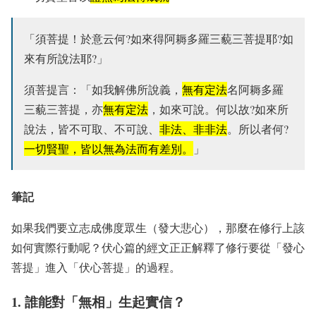
「須菩提！於意云何?如來得阿耨多羅三藐三菩提耶?如
來有所說法耶?」
須菩提言：「如我解佛所說義，
無有定法
名阿耨多羅
三藐三菩提，亦
無有定法
，如來可說。何以故?如來所
說法，皆不可取、不可說、
非法、非非法
。所以者何?
一切賢聖，皆以無為法而有差別。
」
筆記
如果我們要立志成佛度眾生（發大悲心），那麼在修行上該
如何實際行動呢？伏心篇的經文正正解釋了修行要從「發心
菩提」進入「伏心菩提」的過程。
1. 誰能對「無相」生起實信？