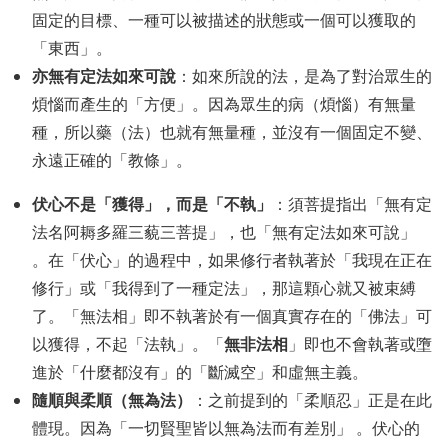
固定的目標、一種可以被描述的狀態或一個可以獲取的
「東西」。
亦無有定法如來可說
：如來所說的法，是為了對治眾生的
煩惱而產生的「方便」。因為眾生的病（煩惱）有無量
種，所以藥（法）也就有無量種，並沒有一個固定不變、
永遠正確的「教條」。
伏心不是「獲得」，而是「不執」
：須菩提指出「無有定
法名阿耨多羅三藐三菩提」，也「無有定法如來可說」
。在「伏心」的過程中，如果修行者執著於「我現在正在
修行」或「我得到了一種定法」，那這顆心就又被束縛
了。「無法相」即不執著於有一個真實存在的「佛法」可
無非法相
以獲得，不起「法執」。「
」即也不會執著或墮
進於「什麼都沒有」的「斷滅空」和虛無主義。
隨順與柔順（無為法）
：之前提到的「柔順忍」正是在此
體現。因為「一切賢聖皆以無為法而有差別」 。伏心的